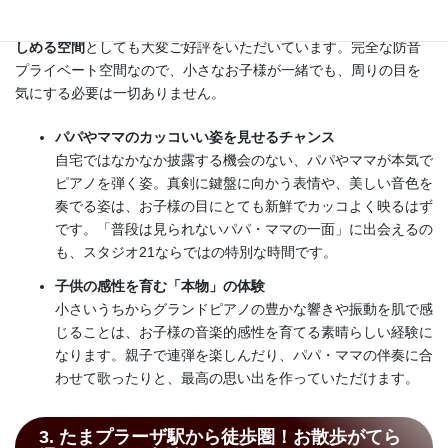
スタジオ21は、大人の方の個人練習だけでなく、
親子で一緒に楽
しめる空間
としても大変ご好評をいただいています。完全な防音
プライベート空間なので、小さなお子様が一緒でも、周りの目を
気にする必要は一切ありません。
パパやママのカッコいい姿を見せるチャンス
自宅ではなかなか披露する機会のない、パパやママが本気で
ピアノを弾く姿。真剣に鍵盤に向かう表情や、美しい音色を
奏でる姿は、お子様の目にとても新鮮でカッコよく映るはず
です。「普段は見られないパパ・ママの一面」に出会えるの
も、スタジオ21ならではの特別な時間です。
子供の感性を育む「本物」の体験
小さいうちからグランドピアノの豊かな響きや振動を肌で感
じることは、お子様の音楽的感性を育てる素晴らしい経験に
なります。親子で連弾を楽しんだり、パパ・ママの伴奏に合
わせて歌ったりと、最高の思い出を作っていただけます。
3. たまプラーザ駅から徒歩圏！お散歩がてら