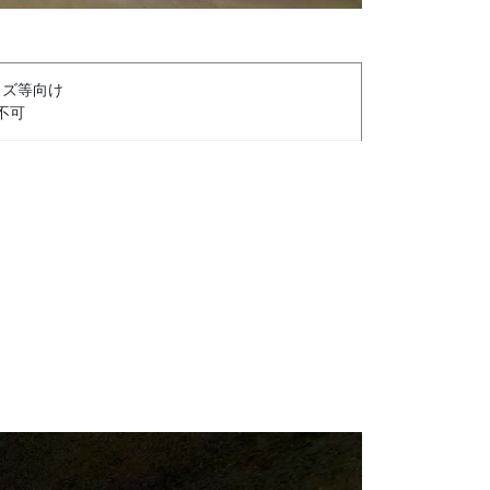
ャズ等向け
不可