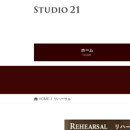
コ
ナ
ン
ビ
テ
ゲ
ン
ー
ツ
シ
へ
ョ
ス
ン
ホーム
キ
に
HOME
ッ
移
プ
動
HOME
リハーサル