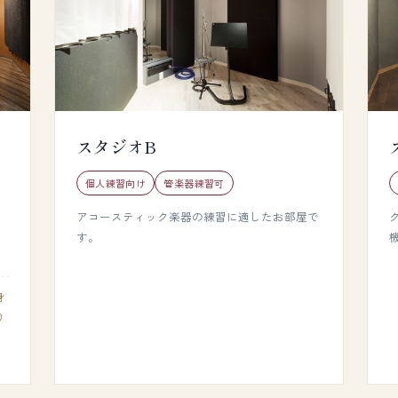
スタジオB
個人練習向け
管楽器練習可
アコースティック楽器の練習に適したお部屋で
す。
機
身
り