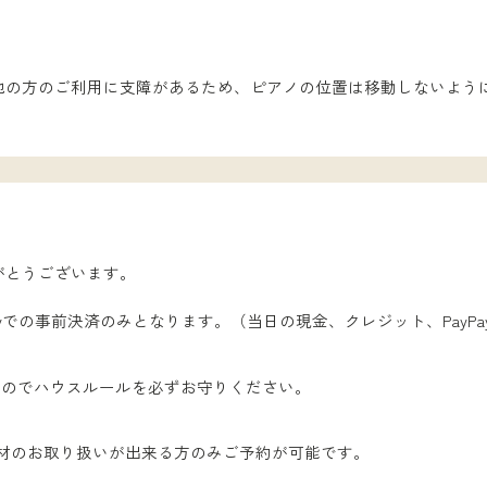
他の方のご利用に支障があるため、ピアノの位置は移動しないよう
がとうございます。
ayでの事前決済のみとなります。（当日の現金、クレジット、PayP
）ので
ハウスルール
を必ずお守りください。
材のお取り扱いが出来る方のみご予約が可能です。