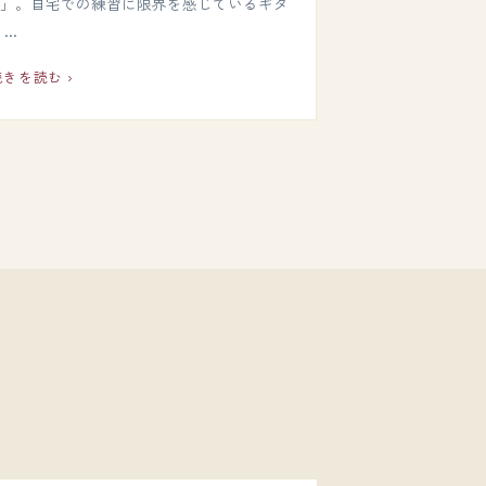
21」。自宅での練習に限界を感じているギタ
リ…
続きを読む ›