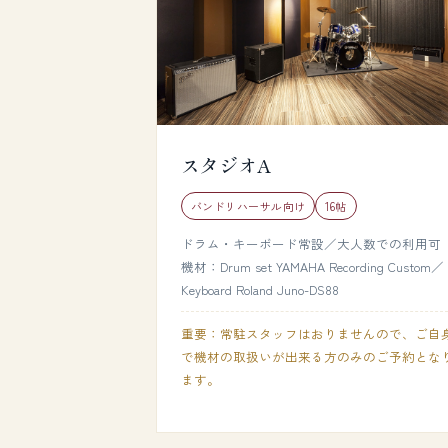
スタジオA
バンドリハーサル向け
16帖
ドラム・キーボード常設／大人数での利用可
機材：Drum set YAMAHA Recording Custom／
Keyboard Roland Juno-DS88
重要：常駐スタッフはおりませんので、ご自
で機材の取扱いが出来る方のみのご予約とな
ます。