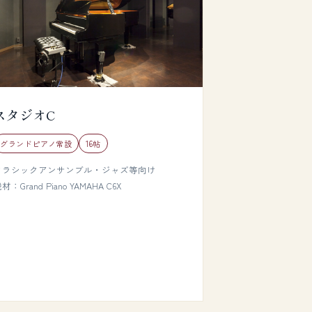
スタジオC
グランドピアノ常設
16帖
クラシックアンサンブル・ジャズ等向け
材：Grand Piano YAMAHA C6X