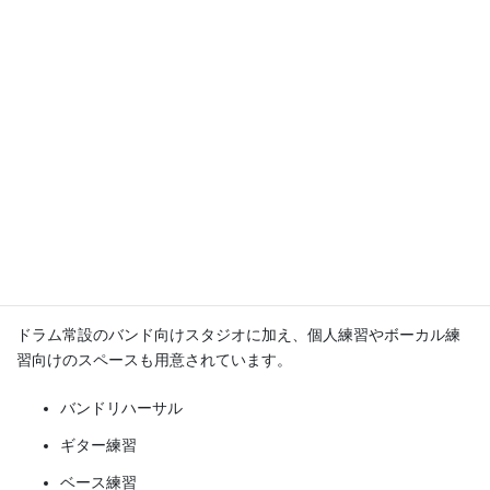
① 音に集中できる静かな環境
多くの音楽スタジオは駅前の雑居ビルにありますが、STUDIO21
は落ち着いた環境にあります。
スタジオ周辺は比較的静かで、演奏やリハーサルに集中しやすい
雰囲気。練習に没頭したい方には特におすすめです。
② バンド練習から個人練習まで対応
ドラム常設のバンド向けスタジオに加え、個人練習やボーカル練
習向けのスペースも用意されています。
バンドリハーサル
ギター練習
ベース練習