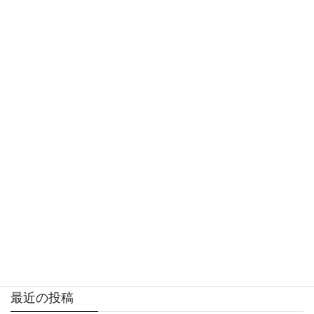
防音スタジオです。個人練習から親子でのアンサ
ンブルまで大歓迎。
最近の投稿